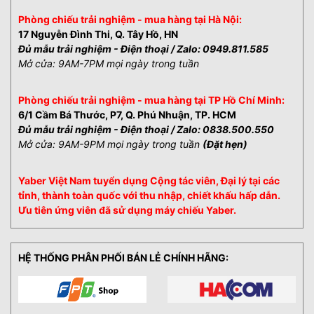
6. Các tính năng tự động Auto-Focus, Auto-
Phòng chiếu trải nghiệm - mua hàng tại Hà Nội:
Keystone hỗ trợ người dùng
17 Nguyễn Đình Thi, Q. Tây Hồ, HN
Đủ mẫu trải nghiệm - Điện thoại / Zalo: 0949.811.585
7. Hệ thống âm thanh tích hợp của máy chiếu
Mở cửa: 9AM-7PM mọi ngày trong tuần
8. Thương hiệu, hãng sản xuất và chế độ bảo
hành
Phòng chiếu trải nghiệm - mua hàng tại TP Hồ Chí Minh:
Máy chiếu mini thông minh Yaber và các công
6/1 Cầm Bá Thước, P7, Q. Phú Nhuận, TP. HCM
nghệ nổi bật
Đủ mẫu trải nghiệm - Điện thoại / Zalo: 0838.500.550
Mở cửa: 9AM-9PM mọi ngày trong tuần
(Đặt hẹn)
Yaber Việt Nam tuyển dụng Cộng tác viên, Đại lý tại các
tỉnh, thành toàn quốc với thu nhập, chiết khấu hấp dẫn.
Ưu tiên ứng viên đã sử dụng máy chiếu Yaber.
HỆ THỐNG PHÂN PHỐI BÁN LẺ CHÍNH HÃNG: