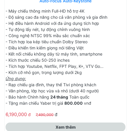
Auto-Focus Auto-Keystone
- Máy chiếu thông minh Full-HD hỗ trợ 4K
- Độ sáng cao đa năng cho cả văn phòng và gia đình
- Hệ điều hành Android với đa ứng dụng tích hợp
- Tự động lấy nét, tự động chỉnh vuông hình
- Công nghệ NTSC 99% mầu sắc chuẩn xác
- Tích hợp loa kép tiêu chuẩn Dolby Stereo
- Điều khiển tìm kiếm giọng nói tiếng Việt
- Kết nối chiếu không dây từ máy tính, smartphone
- Kích thước chiếu 50-250 inches
- Tích hợp Youtube, Netflix, FPT Play, K+, VTV Go...
- Kích cỡ nhỏ gọn, trọng lượng dưới 2kg
Ứng dụng:
- Rạp chiếu gia đình, thay thế Tivi phòng khách
- Văn phòng, lớp học vừa và nhỏ (dưới 40 người)
- Bảo hành Chính hãng
24 tháng
Toàn quốc
- Tặng màn chiếu Yaber trị giá
800.000
vnđ
6,190,000
đ
đ
7,490,000
Xem thêm