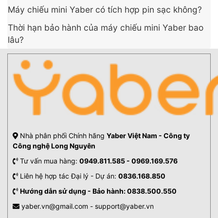
người lựa chọn để xem phim, xem thể thao, giải trí
Máy chiếu mini Yaber có tích hợp pin sạc không?
cá nhân hoặc trình chiếu nội dung ngay tại phòng
khách, phòng ngủ hay thậm chí ngoài trời.
Thời hạn bảo hành của máy chiếu mini Yaber bao
lâu?
Nội dung chính
Máy chiếu mini thông minh là gì?
Ưu điểm của máy chiếu mini thông minh
Vì sao máy chiếu mini ngày càng phổ biến?
Cách lựa chọn máy chiếu mini thông minh phù
hợp
1. Xác định rõ nhu cầu sử dụng
Nhà phân phối Chính hãng
Yaber Việt Nam - Công ty
2. Xác định độ sáng phù hợp
Công nghệ Long Nguyên
3. Xác định độ phân giải thực (độ phân giải
Tư vấn mua hàng:
0949.811.585 - 0969.169.576
vật lý đầu ra)
Liên hệ hợp tác Đại lý - Dự án:
0836.168.850
4. Hệ điều hành tích hợp và các ứng dụng có
Hướng dẫn sử dụng - Bảo hành: 0838.500.550
sẵn
5. Khả năng kết nối với điện thoại và các thiết
yaber.vn@gmail.com - support@yaber.vn
bị thông minh