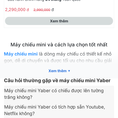
2,290,000
đ
đ
2,990,000
Xem thêm
Máy chiếu mini và cách lựa chọn tốt nhất
Máy chiếu mini
là dòng máy chiếu có thiết kế nhỏ
gọn, dễ di chuyển và được tối ưu cho nhu cầu giải
trí tại gia hoặc sử dụng linh hoạt trong nhiều không
Xem thêm
gian khác nhau. Các loại
máy chiếu mini thông
minh
Câu hỏi thường gặp về máy chiếu mini Yaber
hiện đại được tích hợp hệ điều hành và các
ứng dụng giải trí và làm việc để người dùng có thể
Máy chiếu mini Yaber có chiếu được lên tường
sử dụng trực tiếp từ máy chiếu mà không cần thêm
trắng không?
nguồn phát bên ngoài. Thay vì chỉ sử dụng trong
phòng họp hay lớp học như các dòng máy chiếu
Máy chiếu mini Yaber có tích hợp sẵn Youtube,
truyền thống, máy chiếu mini ngày nay được nhiều
Netflix không?