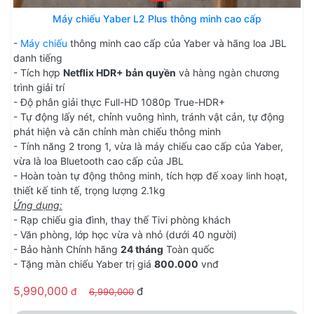
Máy chiếu Yaber L2 Plus thông minh cao cấp
-
Máy chiếu
thông minh cao cấp của Yaber và hãng loa JBL
danh tiếng
- Tích hợp
Netflix HDR+ bản quyền
và hàng ngàn chương
trình giải trí
- Độ phân giải thực Full-HD 1080p True-HDR+
- Tự động lấy nét, chỉnh vuông hình, tránh vật cản, tự động
phát hiện và căn chỉnh màn chiếu thông minh
- Tính năng 2 trong 1, vừa là máy chiếu cao cấp của Yaber,
vừa là loa Bluetooth cao cấp của JBL
- Hoàn toàn tự động thông minh, tích hợp đế xoay linh hoạt,
thiết kế tinh tế, trọng lượng 2.1kg
Ứng dụng:
- Rạp chiếu gia đình, thay thế Tivi phòng khách
- Văn phòng, lớp học vừa và nhỏ (dưới 40 người)
- Bảo hành Chính hãng
24 tháng
Toàn quốc
- Tặng màn chiếu Yaber trị giá
800.000
vnđ
5,990,000
đ
đ
6,990,000