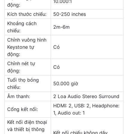
10.000:1
động:
Kích thước chiếu:
50-250 inches
Khoảng cách
2m-6m
chiếu:
Chỉnh vuông hình
Keystone tự
Có
động:
Chỉnh nét tự
Có
động:
Tuổi thọ bóng
50.000 giờ
chiếu:
Âm thanh:
2 Loa Audio Stereo Surround
HDMI: 2, USB: 2, Headphone:
Cổng kết nối:
1, Audio out: 1
Kết nối điện thoại
và thiết bị thông
Kết nối chiếu không dây