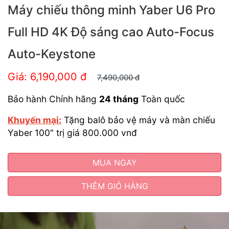
Máy chiếu thông minh Yaber U6 Pro
Full HD 4K Độ sáng cao Auto-Focus
Auto-Keystone
Giá: 6,190,000
đ
7,490,000
đ
Bảo hành Chính hãng
24 tháng
Toàn quốc
Khuyến mại:
Tặng balô bảo vệ máy và màn chiếu
Yaber 100" trị giá 800.000 vnđ
MUA NGAY
THÊM GIỎ HÀNG