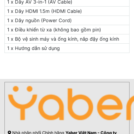
1 x Dây AV 3-in-1 (AV Cable)
1 x Dây HDMI 1.5m (HDMI Cable)
1 x Dây nguồn (Power Cord)
1 x Điều khiển từ xa (không bao gồm pin)
1 x Bộ vệ sinh máy và ống kính, nắp đậy ống kính
1 x Hướng dẫn sử dụng
Nhà phân phối Chính hãng
Yaber Việt Nam - Công ty