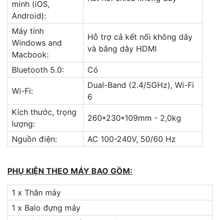
minh (iOS,
Android):
Máy tính
Hỗ trợ cả kết nối không dây
Windows and
và bằng dây HDMI
Macbook:
Bluetooth 5.0:
Có
Dual-Band (2.4/5GHz), Wi-Fi
Wi-Fi:
6
Kích thước, trọng
260*230*109mm - 2,0kg
lượng:
Nguồn điện:
AC 100-240V, 50/60 Hz
PHỤ KIỆN THEO MÁY BAO GỒM:
1 x Thân máy
1 x Balo đựng máy