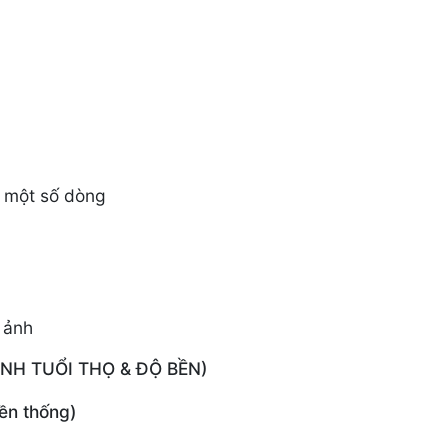
ở một số dòng
 ảnh
ĐỊNH TUỔI THỌ & ĐỘ BỀN)
ền thống)