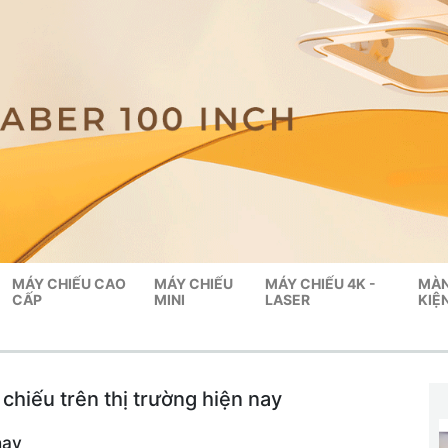
MÁY CHIẾU CAO
MÁY CHIẾU
MÁY CHIẾU 4K -
MÀN
CẤP
MINI
LASER
KIỆ
 chiếu trên thị trường hiện nay
nay