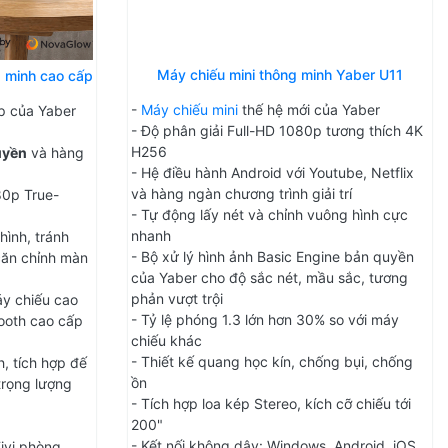
Máy chiếu mini thông minh Yaber U11
g minh cao cấp
-
Máy chiếu mini
thế hệ mới của Yaber
p của Yaber
- Độ phân giải Full-HD 1080p tương thích 4K
H256
uyền
và hàng
- Hệ điều hành Android với Youtube, Netflix
và hàng ngàn chương trình giải trí
80p True-
- Tự động lấy nét và chỉnh vuông hình cực
nhanh
hình, tránh
- Bộ xử lý hình ảnh Basic Engine bản quyền
căn chỉnh màn
của Yaber cho độ sắc nét, mầu sắc, tương
phản vượt trội
áy chiếu cao
- Tỷ lệ phóng 1.3 lớn hơn 30% so với máy
tooth cao cấp
chiếu khác
- Thiết kế quang học kín, chống bụi, chống
, tích hợp đế
ồn
 trọng lượng
- Tích hợp loa kép Stereo, kích cỡ chiếu tới
200"
- Kết nối không dây: Windows, Android, iOS
Tivi phòng