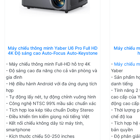
Máy chiếu thông minh Yaber U6 Pro Full HD
Máy chiếu mi
4K Độ sáng cao Auto-Focus Auto-Keystone
h
- Máy chiếu thông minh Full-HD hỗ trợ 4K
-
Máy chiếu mi
- Độ sáng cao đa năng cho cả văn phòng và
Yaber
gia đình
- Sản phẩm hợ
- Hệ điều hành Android với đa ứng dụng tích
danh tiếng
hợp
- Tính năng 2 
- Tự động lấy nét, tự động chỉnh vuông hình
cao cấp của Ya
- Công nghệ NTSC 99% mầu sắc chuẩn xác
động cao cấp
- Tích hợp loa kép tiêu chuẩn Dolby Stereo
- Thời lượng p
- Điều khiển tìm kiếm giọng nói tiếng Việt
chế độ loa
- Kết nối chiếu không dây từ máy tính,
- Tích hợp hệ 
smartphone
bản quyền
- Kích thước chiếu 50-250 inches
- Độ phân giả