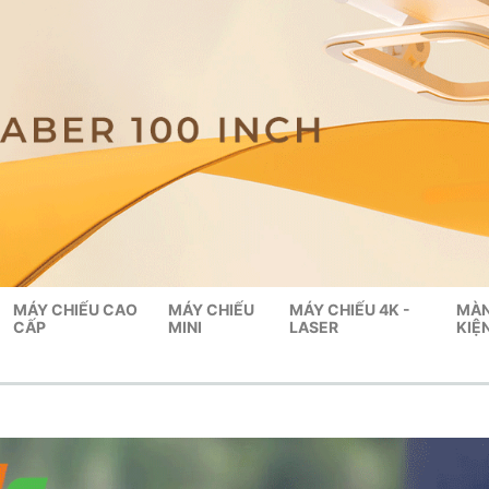
MÁY CHIẾU CAO
MÁY CHIẾU
MÁY CHIẾU 4K -
MÀN
CẤP
MINI
LASER
KIỆ