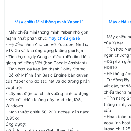
Máy chiếu Mini thông minh Yaber L1
Máy chiếu 
- Máy chiếu mini thông minh Yaber nhỏ gọn,
- Máy chiếu m
mạnh nhất phân khúc
máy chiếu giá rẻ
của Yaber
- Hệ điều hành Android với Youtube, Netflix,
- Tích hợp Ne
VTV Go và kho ứng dụng không giới hạn
ngàn chương tr
- Tích hợp trợ lý Google, điều khiển tìm kiếm
- Độ phân giả
giọng nói tiếng Việt (bản Google Assistant)
HDR10
- Tích hợp loa kép âm thanh Dolby Stereo
- Hệ thống âm
- Bộ xử lý hình ảnh Basic Engine bản quyền
- Tự động lấy 
của Yaber cho độ sắc nét và độ tương phản
vật cản, tự đ
vượt trội
chiếu thông m
- Lấy nét điện tử, chỉnh vuông hình tự động
- Tính năng 2 
- Kết nối chiếu không dây: Android, iOS,
thông minh, vừ
Windows
cấp
- Kích thước chiếu 50-200 inches, cân nặng
- Hoàn toàn t
0.95kg
xoay linh hoạt 
Ứng dụng:
lượng chỉ 1.2
- Giải trí cá nhân, gia đình, thay thế Tivi