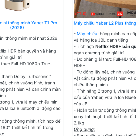
mini thông minh Yaber T1 Pro
Máy chiếu Yaber L2 Plus thôn
(2026)
-
Máy chiếu
thông minh cao cấ
ini thông minh mới nhất 2026
và hãng loa JBL danh tiếng
- Tích hợp
Netflix HDR+ bản q
tflix HDR bản quyền và hàng
ngàn chương trình giải trí
ình giải trí
- Độ phân giải thực Full-HD 10
i thực Full-HD 1080p True-
HDR+
- Tự động lấy nét, chỉnh vuông 
 thanh Dolby Turbosonic™
vật cản, tự động phát hiện và 
nét, chỉnh vuông hình, tránh
chiếu thông minh
ộng phát hiện và căn chỉnh màn
- Tính năng 2 trong 1, vừa là m
inh
cấp của Yaber, vừa là loa Blue
trong 1, vừa là máy chiếu mini
của JBL
a là loa Bluetooth di động cao
- Hoàn toàn tự động thông minh
xoay linh hoạt, thiết kế tinh tế,
ự động thông minh, tích hợp đế
2.1kg
180°, thiết kế tinh tế, trọng
Ứng dụng:
5kg
- Rạp chiếu gia đình, thay thế 