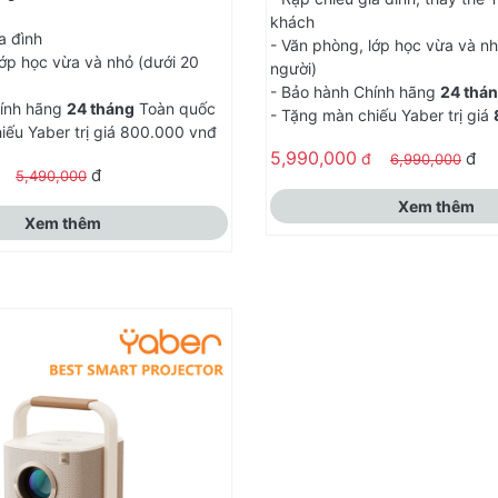
khách
a đình
- Văn phòng, lớp học vừa và nh
lớp học vừa và nhỏ (dưới 20
người)
- Bảo hành Chính hãng
24 thá
hính hãng
24 tháng
Toàn quốc
- Tặng màn chiếu Yaber trị giá
iếu Yaber trị giá 800.000 vnđ
5,990,000
đ
đ
6,990,000
đ
đ
5,490,000
Xem thêm
Xem thêm