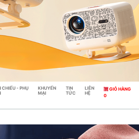
 CHIẾU - PHỤ
KHUYẾN
TIN
LIÊN
GIỎ HÀNG
N
MẠI
TỨC
HỆ
0