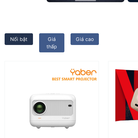
Nổi bật
Giá
Giá cao
thấp