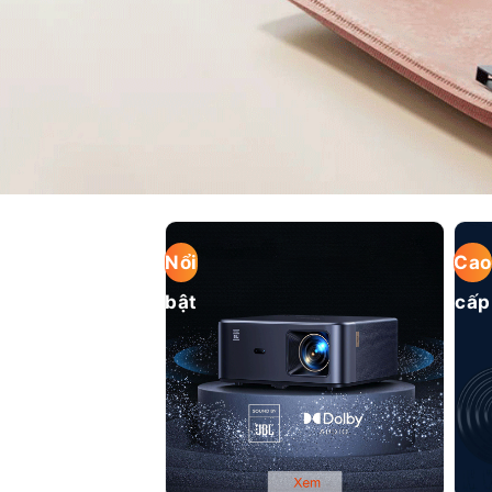
Nổi
Cao
bật
cấp