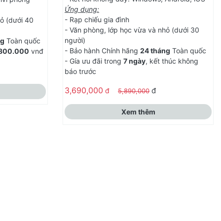
Ứng dụng:
- Rạp chiếu gia đình
ỏ (dưới 40
- Văn phòng, lớp học vừa và nhỏ (dưới 30
người)
ng
Toàn quốc
- Bảo hành Chính hãng
24 tháng
Toàn quốc
800.000
vnđ
- Gía ưu đãi trong
7 ngày
, kết thúc không
báo trước
3,690,000
đ
đ
5,890,000
Xem thêm